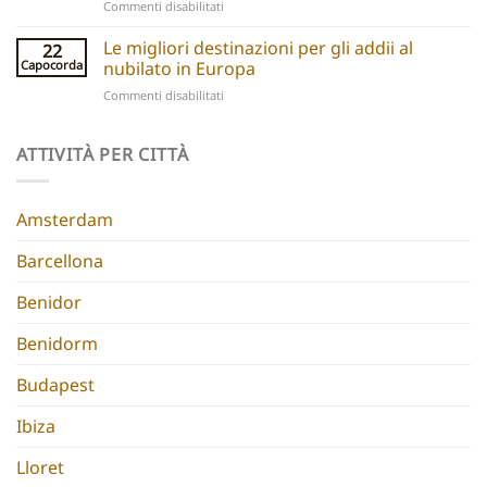
su
Commenti disabilitati
Chic
Ibiza
Stays
Boutique
Le migliori destinazioni per gli addii al
for
22
Hotels:
Group
Capocorda
nubilato in Europa
5
Parties
su
Commenti disabilitati
Hidden
Best
Gems
Hen
for
Do
ATTIVITÀ PER CITTÀ
a
Destinations
Chic
Europe
Hen
Do
Amsterdam
Barcellona
Benidor
Benidorm
Budapest
Ibiza
Lloret