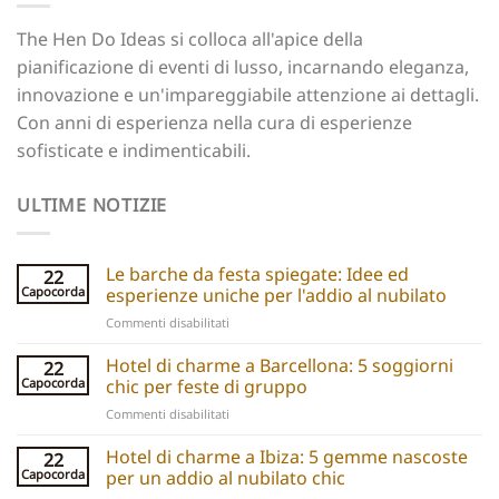
The Hen Do Ideas si colloca all'apice della
pianificazione di eventi di lusso, incarnando eleganza,
innovazione e un'impareggiabile attenzione ai dettagli.
Con anni di esperienza nella cura di esperienze
sofisticate e indimenticabili.
ULTIME NOTIZIE
Le barche da festa spiegate: Idee ed
22
Capocorda
esperienze uniche per l'addio al nubilato
su
Commenti disabilitati
Party
boats
Hotel di charme a Barcellona: 5 soggiorni
22
explained:
Capocorda
chic per feste di gruppo
Unique
su
Commenti disabilitati
hen
Barcelona
do
Boutique
Hotel di charme a Ibiza: 5 gemme nascoste
ideas
22
Hotels:
and
Capocorda
per un addio al nubilato chic
5
experiences