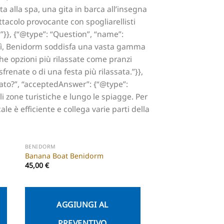
a alla spa, una gita in barca all’insegna
ttacolo provocante con spogliarellisti
}}, {“@type”: “Question”, “name”:
: “Sì, Benidorm soddisfa una vasta gamma
nche opzioni più rilassate come pranzi
sfrenate o di una festa più rilassata.”}},
lato?”, “acceptedAnswer”: {“@type”:
i zone turistiche e lungo le spiagge. Per
le è efficiente e collega varie parti della
BENIDORM
Banana Boat Benidorm
45,00
€
AGGIUNGI AL
PREVENTIVO