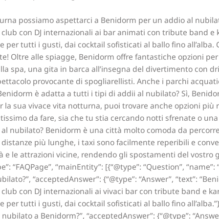
turna possiamo aspettarci a Benidorm per un addio al nubil
 club con DJ internazionali ai bar animati con tribute band e 
er tutti i gusti, dai cocktail sofisticati al ballo fino all’alba.
! Oltre alle spiagge, Benidorm offre fantastiche opzioni per 
la spa, una gita in barca all’insegna del divertimento con dri
pettacolo provocante di spogliarellisti. Anche i parchi acqu
enidorm è adatta a tutti i tipi di addii al nubilato? Sì, Beni
 la sua vivace vita notturna, puoi trovare anche opzioni più ri
tissimo da fare, sia che tu stia cercando notti sfrenate o una 
o al nubilato? Benidorm è una città molto comoda da percorrer
 distanze più lunghe, i taxi sono facilmente reperibili e conve
ittà e le attrazioni vicine, rendendo gli spostamenti del vostr
e”: “FAQPage”, “mainEntity”: [{“@type”: “Question”, “name”: 
bilato?”, “acceptedAnswer”: {“@type”: “Answer”, “text”: “Be
 club con DJ internazionali ai vivaci bar con tribute band e ka
per tutti i gusti, dai cocktail sofisticati al ballo fino all’alba
al nubilato a Benidorm?”, “acceptedAnswer”: {“@type”: “Answer