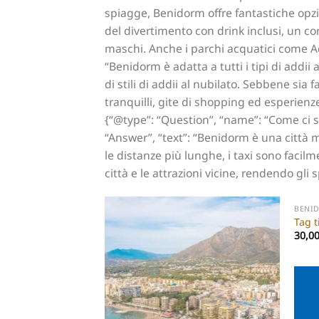
spiagge, Benidorm offre fantastiche opzi
del divertimento con drink inclusi, un co
maschi. Anche i parchi acquatici come Aq
“Benidorm è adatta a tutti i tipi di addi
di stili di addii al nubilato. Sebbene sia
tranquilli, gite di shopping ed esperienze 
{“@type”: “Question”, “name”: “Come ci s
“Answer”, “text”: “Benidorm è una città m
le distanze più lunghe, i taxi sono facilme
città e le attrazioni vicine, rendendo gl
BENI
Tag t
30,0