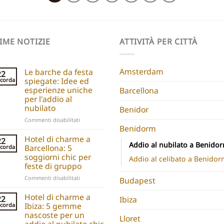
IME NOTIZIE
ATTIVITÀ PER CITTÀ
Amsterdam
Le barche da festa
22
spiegate: Idee ed
corda
esperienze uniche
Barcellona
per l'addio al
nubilato
Benidor
su
Commenti disabilitati
Benidorm
Party
boats
Hotel di charme a
22
Addio al nubilato a Benido
explained:
Barcellona: 5
corda
Unique
soggiorni chic per
Addio al celibato a Benidor
hen
feste di gruppo
do
su
Commenti disabilitati
ideas
Budapest
Barcelona
and
Boutique
Hotel di charme a
experiences
22
Ibiza
Hotels:
Ibiza: 5 gemme
corda
5
nascoste per un
Lloret
Chic