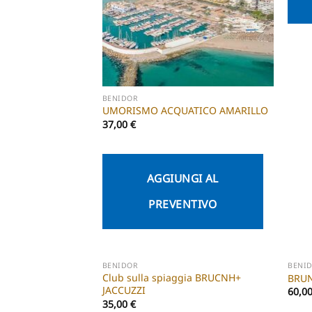
BENIDOR
UMORISMO ACQUATICO AMARILLO
37,00
€
AGGIUNGI AL
PREVENTIVO
BENIDOR
BENI
Club sulla spiaggia BRUCNH+
BRUN
JACCUZZI
60,0
35,00
€