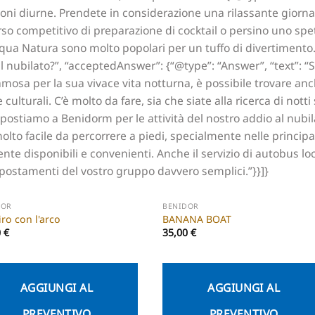
oni diurne. Prendete in considerazione una rilassante giornat
rso competitivo di preparazione di cocktail o persino uno spe
ua Natura sono molto popolari per un tuffo di divertimento.”
i al nubilato?”, “acceptedAnswer”: {“@type”: “Answer”, “text”
 famosa per la sua vivace vita notturna, è possibile trovare a
culturali. C’è molto da fare, sia che siate alla ricerca di notti 
postiamo a Benidorm per le attività del nostro addio al nubi
olto facile da percorrere a piedi, specialmente nelle principal
nte disponibili e convenienti. Anche il servizio di autobus loca
i spostamenti del vostro gruppo davvero semplici.”}}]}
DOR
BENIDOR
iro con l'arco
BANANA BOAT
0
€
35,00
€
AGGIUNGI AL
AGGIUNGI AL
PREVENTIVO
PREVENTIVO