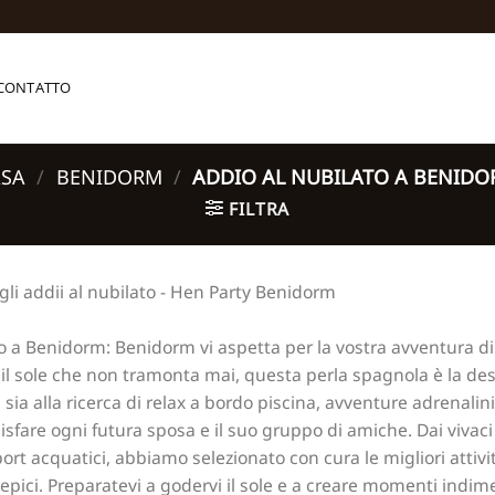
CONTATTO
ASA
/
BENIDORM
/
ADDIO AL NUBILATO A BENID
FILTRA
gli addii al nubilato - Hen Party Benidorm
ato a Benidorm: Benidorm vi aspetta per la vostra avventura d
e il sole che non tramonta mai, questa perla spagnola è la de
ia alla ricerca di relax a bordo piscina, avventure adrenalin
isfare ogni futura sposa e il suo gruppo di amiche. Dai vivaci g
rt acquatici, abbiamo selezionato con cura le migliori attivit
 epici. Preparatevi a godervi il sole e a creare momenti indim