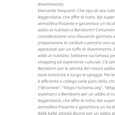
divertimento!
Domande frequenti: Che tipo di vita not
leggendaria, che offre di tutto, dai super
atmosfera frizzante e garantisce un locale p
addio al nubilato a Benidorm? Certamente
considerazione una rilassante giornata al
preparazione di cocktail o persino uno s
apprezzati per un tuffo di divertimento. B
addii al nubilato. Sebbene sia famosa per
shopping ed esperienze culturali. C’è tan
Benidorm per le attività del nostro addi
zone turistiche e lungo le spiagge. Per le
è efficiente e collega varie parti della c
{“@context”: “https://schema.org”, “@typ
aspettarci a Benidorm per un addio al nu
leggendaria, che offre di tutto, dai super
atmosfera frizzante e garantisce un locale 
delle belle attività diurne per un addio 