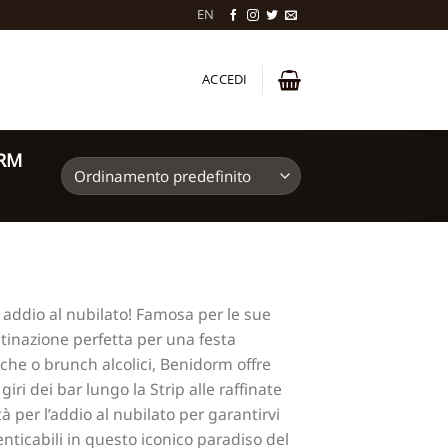
EN
ACCEDI
ORM
i addio al nubilato! Famosa per le sue
stinazione perfetta per una festa
iche o brunch alcolici, Benidorm offre
iri dei bar lungo la Strip alle raffinate
à per l’addio al nubilato per garantirvi
enticabili in questo iconico paradiso del