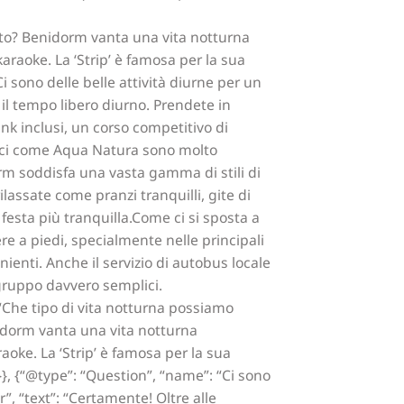
ato? Benidorm vanta una vita notturna
karaoke. La ‘Strip’ è famosa per la sua
 Ci sono delle belle attività diurne per un
il tempo libero diurno. Prendete in
nk inclusi, un corso competitivo di
atici come Aqua Natura sono molto
dorm soddisfa una vasta gamma di stili di
lassate come pranzi tranquilli, gite di
festa più tranquilla.Come ci si sposta a
e a piedi, specialmente nelle principali
nienti. Anche il servizio di autobus locale
o gruppo davvero semplici.
“Che tipo di vita notturna possiamo
nidorm vanta una vita notturna
raoke. La ‘Strip’ è famosa per la sua
.”}}, {“@type”: “Question”, “name”: “Ci sono
”, “text”: “Certamente! Oltre alle