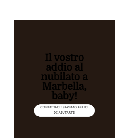
Il vostro
addio al
nubilato a
Marbella,
baby!
CONTATTACI! SAREMO FELICI
DI AIUTARTI!