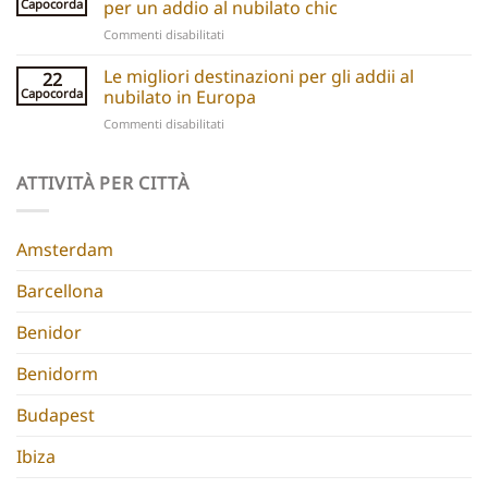
and
Capocorda
per un addio al nubilato chic
5
experiences
su
Commenti disabilitati
Chic
Ibiza
Stays
Boutique
Le migliori destinazioni per gli addii al
for
22
Hotels:
Group
Capocorda
nubilato in Europa
5
Parties
su
Commenti disabilitati
Hidden
Best
Gems
Hen
for
Do
ATTIVITÀ PER CITTÀ
a
Destinations
Chic
Europe
Hen
Do
Amsterdam
Barcellona
Benidor
Benidorm
Budapest
Ibiza