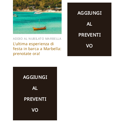
AGGIUNGI
AL
PREVENTI
ADDIO AL NUBILATO MARBELLA
L'ultima esperienza di
VO
festa in barca a Marbella:
prenotate ora!
AGGIUNGI
AL
PREVENTI
VO