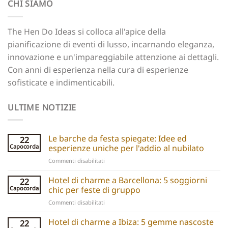
CHI SIAMO
The Hen Do Ideas si colloca all'apice della
pianificazione di eventi di lusso, incarnando eleganza,
innovazione e un'impareggiabile attenzione ai dettagli.
Con anni di esperienza nella cura di esperienze
sofisticate e indimenticabili.
ULTIME NOTIZIE
Le barche da festa spiegate: Idee ed
22
Capocorda
esperienze uniche per l'addio al nubilato
su
Commenti disabilitati
Party
boats
Hotel di charme a Barcellona: 5 soggiorni
22
explained:
Capocorda
chic per feste di gruppo
Unique
su
Commenti disabilitati
hen
Barcelona
do
Boutique
Hotel di charme a Ibiza: 5 gemme nascoste
ideas
22
Hotels: