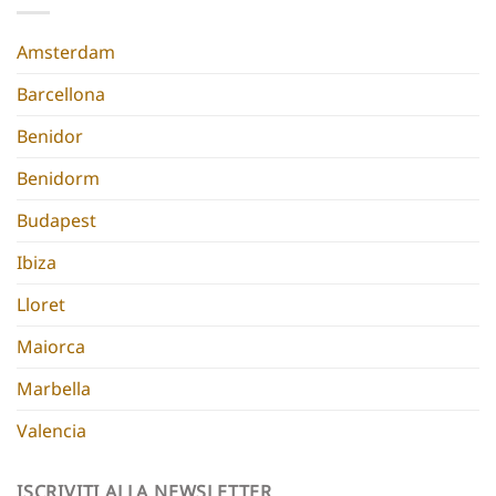
Chic
Europe
Hen
Do
Amsterdam
Barcellona
Benidor
Benidorm
Budapest
Ibiza
Lloret
Maiorca
Marbella
Valencia
ISCRIVITI ALLA NEWSLETTER