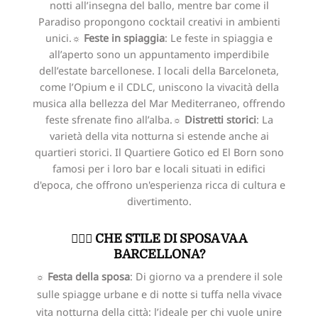
notti all’insegna del ballo, mentre bar come il
Paradiso propongono cocktail creativi in ambienti
unici.
☼ Feste in spiaggia
: Le feste in spiaggia e
all’aperto sono un appuntamento imperdibile
dell’estate barcellonese. I locali della Barceloneta,
come l’Opium e il CDLC, uniscono la vivacità della
musica alla bellezza del Mar Mediterraneo, offrendo
feste sfrenate fino all’alba.
☼ Distretti storici
: La
varietà della vita notturna si estende anche ai
quartieri storici. Il Quartiere Gotico ed El Born sono
famosi per i loro bar e locali situati in edifici
d'epoca, che offrono un'esperienza ricca di cultura e
divertimento.
👰🏻‍♀️ CHE STILE DI SPOSA VA A
BARCELLONA?
☼ Festa della sposa
: Di giorno va a prendere il sole
sulle spiagge urbane e di notte si tuffa nella vivace
vita notturna della città: l’ideale per chi vuole unire