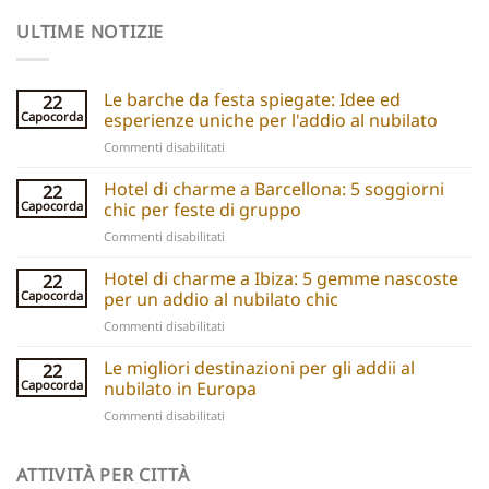
ULTIME NOTIZIE
Le barche da festa spiegate: Idee ed
22
Capocorda
esperienze uniche per l'addio al nubilato
su
Commenti disabilitati
Party
boats
Hotel di charme a Barcellona: 5 soggiorni
22
explained:
Capocorda
chic per feste di gruppo
Unique
su
Commenti disabilitati
hen
Barcelona
do
Boutique
Hotel di charme a Ibiza: 5 gemme nascoste
ideas
22
Hotels:
and
Capocorda
per un addio al nubilato chic
5
experiences
su
Commenti disabilitati
Chic
Ibiza
Stays
Boutique
Le migliori destinazioni per gli addii al
for
22
Hotels:
Group
Capocorda
nubilato in Europa
5
Parties
su
Commenti disabilitati
Hidden
Best
Gems
Hen
for
Do
ATTIVITÀ PER CITTÀ
a
Destinations