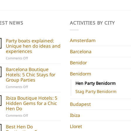
EST NEWS
ACTIVITIES BY CITY
Amsterdam
Party boats explained:
Unique hen do ideas and
experiences
Barcelona
on
Comments Off
Benidor
Party
boats
Barcelona Boutique
explained:
Benidorm
Hotels: 5 Chic Stays for
Unique
Group Parties
hen
Hen Party Benidorm
on
Comments Off
do
Stag Party Benidorm
Barcelona
ideas
Boutique
Ibiza Boutique Hotels: 5
and
Hotels:
Hidden Gems for a Chic
experiences
Budapest
5
Hen Do
Chic
Ibiza
on
Comments Off
Stays
Ibiza
for
Boutique
Lloret
Best Hen Do
Group
Hotels: