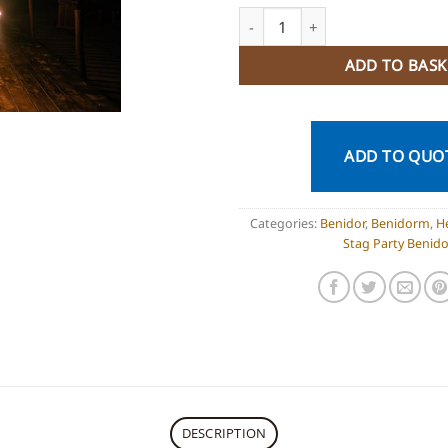
Treasure Hunt whith Mobile qu
ADD TO BASK
ADD TO QUO
Categories:
Benidor
,
Benidorm
,
H
Stag Party Benid
DESCRIPTION