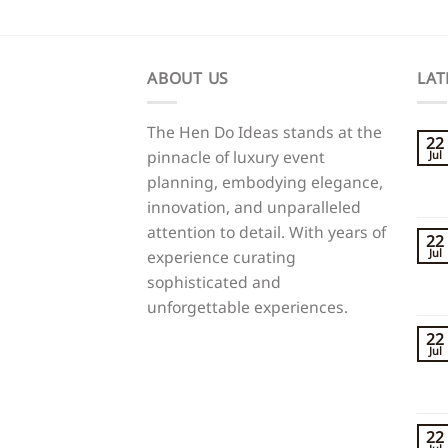
ABOUT US
LAT
The Hen Do Ideas stands at the
22
pinnacle of luxury event
Jul
planning, embodying elegance,
innovation, and unparalleled
attention to detail. With years of
22
Jul
experience curating
sophisticated and
unforgettable experiences.
22
Jul
22