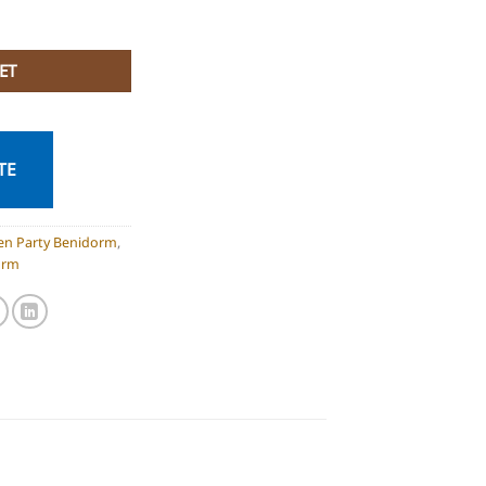
antity
ET
TE
en Party Benidorm
,
orm