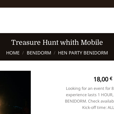
Treasure Hunt whith Mobile
HOME
/
BENIDORM
/
HEN PARTY BENIDORM
18,00
€
Looking for an event for 8
experience lasts 1 HOUR,
BENIDORM. Check availabil
Kick-off time: AL