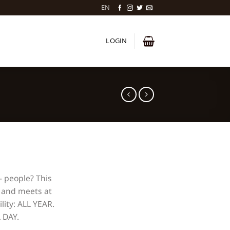
EN
LOGIN
- people? This
 and meets at
ity: ALL YEAR.
L DAY.