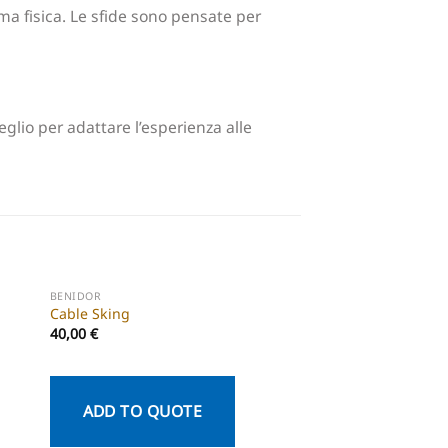
orma fisica. Le sfide sono pensate per
eglio per adattare l’esperienza alle
BENIDOR
BENIDOR
Cable Sking
Dodge Ball
40,00
€
30,00
€
ADD TO QUOTE
ADD TO QU