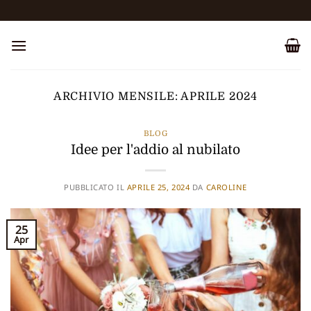
Salta
ai
contenuti
ARCHIVIO MENSILE:
APRILE 2024
BLOG
Idee per l'addio al nubilato
PUBBLICATO IL
APRILE 25, 2024
DA
CAROLINE
25
Apr