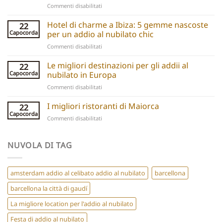
su
Commenti disabilitati
hen
Barcelona
do
Boutique
Hotel di charme a Ibiza: 5 gemme nascoste
ideas
22
Hotels:
and
Capocorda
per un addio al nubilato chic
5
experiences
su
Commenti disabilitati
Chic
Ibiza
Stays
Boutique
Le migliori destinazioni per gli addii al
for
22
Hotels:
Group
Capocorda
nubilato in Europa
5
Parties
su
Commenti disabilitati
Hidden
Best
Gems
Hen
I migliori ristoranti di Maiorca
for
22
Do
a
Capocorda
su
Commenti disabilitati
Destinations
Chic
Best
Europe
Hen
Restaurants
Do
Mallorca
NUVOLA DI TAG
amsterdam addio al celibato addio al nubilato
barcellona
barcellona la città di gaudí
La migliore location per l'addio al nubilato
Festa di addio al nubilato