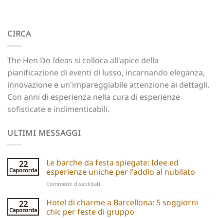
CIRCA
The Hen Do Ideas si colloca all'apice della
pianificazione di eventi di lusso, incarnando eleganza,
innovazione e un'impareggiabile attenzione ai dettagli.
Con anni di esperienza nella cura di esperienze
sofisticate e indimenticabili.
ULTIMI MESSAGGI
Le barche da festa spiegate: Idee ed
22
Capocorda
esperienze uniche per l'addio al nubilato
su
Commenti disabilitati
Party
boats
Hotel di charme a Barcellona: 5 soggiorni
22
explained:
Capocorda
chic per feste di gruppo
Unique