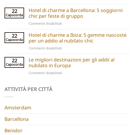
Party
boats
Hotel di charme a Barcellona: 5 soggiorni
22
explained:
Capocorda
chic per feste di gruppo
Unique
su
Commenti disabilitati
hen
Barcelona
do
Boutique
Hotel di charme a Ibiza: 5 gemme nascoste
ideas
22
Hotels:
and
Capocorda
per un addio al nubilato chic
5
experiences
su
Commenti disabilitati
Chic
Ibiza
Stays
Boutique
Le migliori destinazioni per gli addii al
for
22
Hotels:
Group
Capocorda
nubilato in Europa
5
Parties
su
Commenti disabilitati
Hidden
Best
Gems
Hen
for
Do
ATTIVITÀ PER CITTÀ
a
Destinations
Chic
Europe
Hen
Do
Amsterdam
Barcellona
Benidor