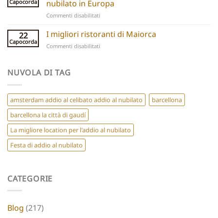
Group
Capocorda
nubilato in Europa
5
Parties
su
Commenti disabilitati
Hidden
Best
Gems
Hen
I migliori ristoranti di Maiorca
for
22
Do
a
Capocorda
su
Commenti disabilitati
Destinations
Chic
Best
Europe
Hen
Restaurants
Do
Mallorca
NUVOLA DI TAG
amsterdam addio al celibato addio al nubilato
barcellona
barcellona la città di gaudí
La migliore location per l'addio al nubilato
Festa di addio al nubilato
CATEGORIE
Blog
(217)