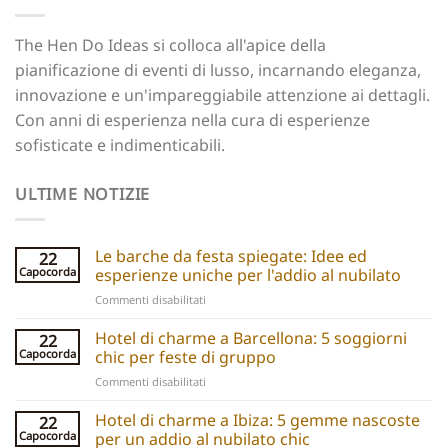
The Hen Do Ideas si colloca all'apice della
pianificazione di eventi di lusso, incarnando eleganza,
innovazione e un'impareggiabile attenzione ai dettagli.
Con anni di esperienza nella cura di esperienze
sofisticate e indimenticabili.
ULTIME NOTIZIE
Le barche da festa spiegate: Idee ed
22
Capocorda
esperienze uniche per l'addio al nubilato
su
Commenti disabilitati
Party
boats
Hotel di charme a Barcellona: 5 soggiorni
22
explained:
Capocorda
chic per feste di gruppo
Unique
su
Commenti disabilitati
hen
Barcelona
do
Boutique
Hotel di charme a Ibiza: 5 gemme nascoste
ideas
22
Hotels:
and
Capocorda
per un addio al nubilato chic