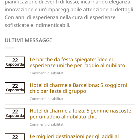
pianificazione di eventi di lusso, incarnando eleganza,
innovazione e un'impareggiabile attenzione ai dettagli.
Con anni di esperienza nella cura di esperienze
sofisticate e indimenticabili.
ULTIMI MESSAGGI
Le barche da festa spiegate: Idee ed
22
Capocorda
esperienze uniche per l'addio al nubilato
su
Commenti disabilitati
Party
boats
Hotel di charme a Barcellona: 5 soggiorni
22
explained:
Capocorda
chic per feste di gruppo
Unique
su
Commenti disabilitati
hen
Barcelona
do
Boutique
Hotel di charme a Ibiza: 5 gemme nascoste
ideas
22
Hotels:
and
Capocorda
per un addio al nubilato chic
5
experiences
su
Commenti disabilitati
Chic
Ibiza
Stays
Boutique
Le migliori destinazioni per gli addii al
for
22
Hotels: