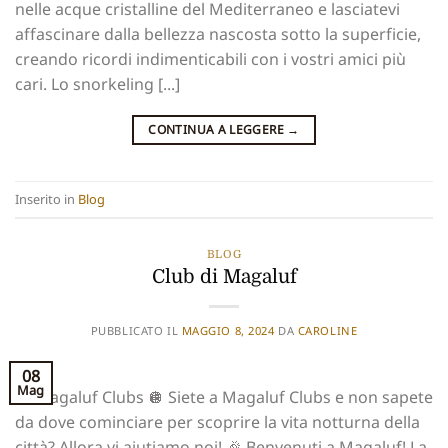
nelle acque cristalline del Mediterraneo e lasciatevi
affascinare dalla bellezza nascosta sotto la superficie,
creando ricordi indimenticabili con i vostri amici più
cari. Lo snorkeling [...]
CONTINUA A LEGGERE
→
Inserito in
Blog
BLOG
Club di Magaluf
PUBBLICATO IL
MAGGIO 8, 2024
DA
CAROLINE
08
Mag
🪩 Magaluf Clubs 🪩 Siete a Magaluf Clubs e non sapete
da dove cominciare per scoprire la vita notturna della
città? Allora vi aiutiamo noi! 🎉 Benvenuti a Magaluf! La