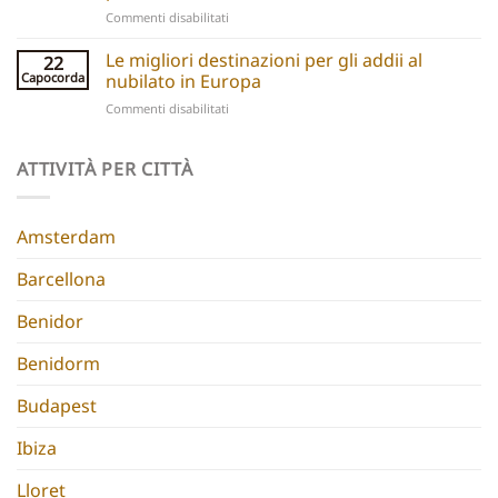
5
experiences
su
Commenti disabilitati
Chic
Ibiza
Stays
Boutique
Le migliori destinazioni per gli addii al
for
22
Hotels:
Group
Capocorda
nubilato in Europa
5
Parties
su
Commenti disabilitati
Hidden
Best
Gems
Hen
for
Do
ATTIVITÀ PER CITTÀ
a
Destinations
Chic
Europe
Hen
Do
Amsterdam
Barcellona
Benidor
Benidorm
Budapest
Ibiza
Lloret