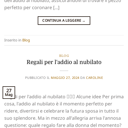
dell'addio al nubilato, assicurandovi di trovare il pezzo
perfetto per coronare [...]
CONTINUA A LEGGERE
→
Inserito in
Blog
BLOG
Regali per l'addio al nubilato
PUBBLICATO IL
MAGGIO 27, 2024
DA
CAROLINE
27
Mag
Regali per l'addio al nubilato 👰🏻‍♀️ Alcune idee Per prima
cosa, l'addio al nubilato è il momento perfetto per
ridere, divertirsi e celebrare la futura sposa in tutto il
suo splendore. Ma in mezzo all'allegria arriva l'annosa
questione: quale regalo fare alla donna del momento?