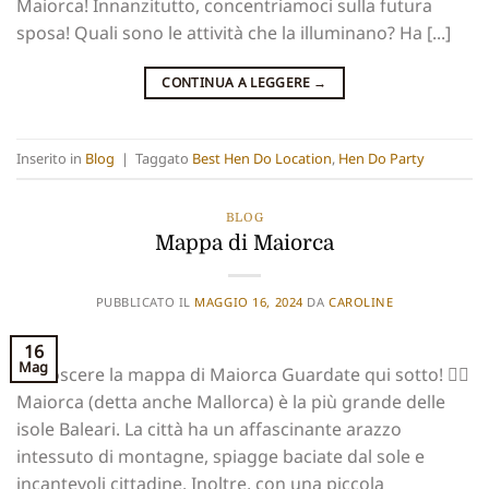
Maiorca! Innanzitutto, concentriamoci sulla futura
sposa! Quali sono le attività che la illuminano? Ha [...]
CONTINUA A LEGGERE
→
Inserito in
Blog
|
Taggato
Best Hen Do Location
,
Hen Do Party
BLOG
Mappa di Maiorca
PUBBLICATO IL
MAGGIO 16, 2024
DA
CAROLINE
16
Mag
Conoscere la mappa di Maiorca Guardate qui sotto! 👇🏻
Maiorca (detta anche Mallorca) è la più grande delle
isole Baleari. La città ha un affascinante arazzo
intessuto di montagne, spiagge baciate dal sole e
incantevoli cittadine. Inoltre, con una piccola