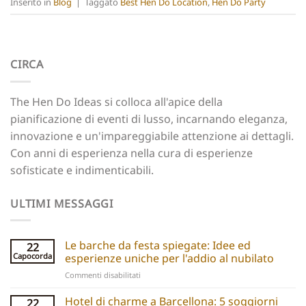
Inserito in
Blog
|
Taggato
Best Hen Do Location
,
Hen Do Party
CIRCA
The Hen Do Ideas si colloca all'apice della
pianificazione di eventi di lusso, incarnando eleganza,
innovazione e un'impareggiabile attenzione ai dettagli.
Con anni di esperienza nella cura di esperienze
sofisticate e indimenticabili.
ULTIMI MESSAGGI
Le barche da festa spiegate: Idee ed
22
Capocorda
esperienze uniche per l'addio al nubilato
su
Commenti disabilitati
Party
boats
Hotel di charme a Barcellona: 5 soggiorni
22