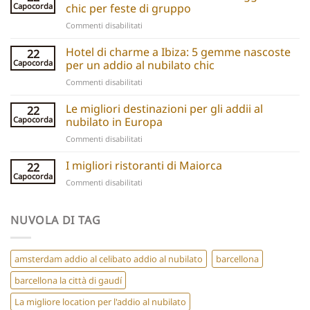
explained:
Capocorda
chic per feste di gruppo
Unique
su
Commenti disabilitati
hen
Barcelona
do
Boutique
Hotel di charme a Ibiza: 5 gemme nascoste
ideas
22
Hotels:
and
Capocorda
per un addio al nubilato chic
5
experiences
su
Commenti disabilitati
Chic
Ibiza
Stays
Boutique
Le migliori destinazioni per gli addii al
for
22
Hotels:
Group
Capocorda
nubilato in Europa
5
Parties
su
Commenti disabilitati
Hidden
Best
Gems
Hen
I migliori ristoranti di Maiorca
for
22
Do
a
Capocorda
su
Commenti disabilitati
Destinations
Chic
Best
Europe
Hen
Restaurants
Do
Mallorca
NUVOLA DI TAG
amsterdam addio al celibato addio al nubilato
barcellona
barcellona la città di gaudí
La migliore location per l'addio al nubilato