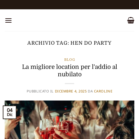
Salta
ai
contenuti
ARCHIVIO TAG:
HEN DO PARTY
BLOG
La migliore location per l'addio al
nubilato
PUBBLICATO IL
DICEMBRE 4, 2025
DA
CAROLINE
04
Dic