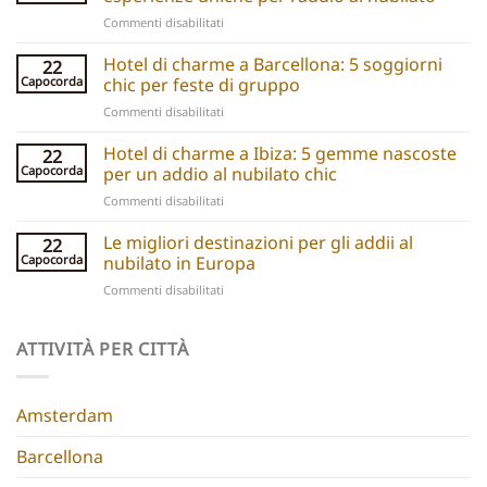
su
Commenti disabilitati
Party
boats
Hotel di charme a Barcellona: 5 soggiorni
22
explained:
Capocorda
chic per feste di gruppo
Unique
su
Commenti disabilitati
hen
Barcelona
do
Boutique
Hotel di charme a Ibiza: 5 gemme nascoste
ideas
22
Hotels:
and
Capocorda
per un addio al nubilato chic
5
experiences
su
Commenti disabilitati
Chic
Ibiza
Stays
Boutique
Le migliori destinazioni per gli addii al
for
22
Hotels:
Group
Capocorda
nubilato in Europa
5
Parties
su
Commenti disabilitati
Hidden
Best
Gems
Hen
for
Do
ATTIVITÀ PER CITTÀ
a
Destinations
Chic
Europe
Hen
Do
Amsterdam
Barcellona