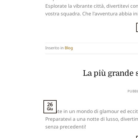
Esplorate la vibrante città, divertitevi co
vostra squadra. Che l'avventura abbia ini
Inserito in
Blog
La più grande 
PUBB
26
Giu
Entrate in un mondo di glamour ed eccita
Preparatevi a una notte di lusso, diverti
senza precedenti!