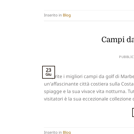
Inserito in
Blog
Campi da
PUBBLIC
23
Giu
Scoprite i migliori campi da golf di Marb
un'affascinante città costiera sulla Costa
spiagge e la sua vivace vita notturna. Tut
visitatori è la sua eccezionale collezione 
Inserito in
Blog