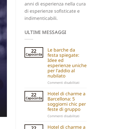
anni di esperienza nella cura
di esperienze sofisticate e
indimenticabili.
ULTIMI MESSAGGI
Le barche da
22
festa spiegate:
Capocorda
Idee ed
esperienze uniche
per l'addio al
nubilato
su
Commenti disabilitati
Party
boats
Hotel di charme a
22
explained:
Barcellona: 5
Capocorda
Unique
soggiorni chic per
hen
feste di gruppo
do
su
Commenti disabilitati
ideas
Barcelona
and
Boutique
Hotel di charme a
experiences
22