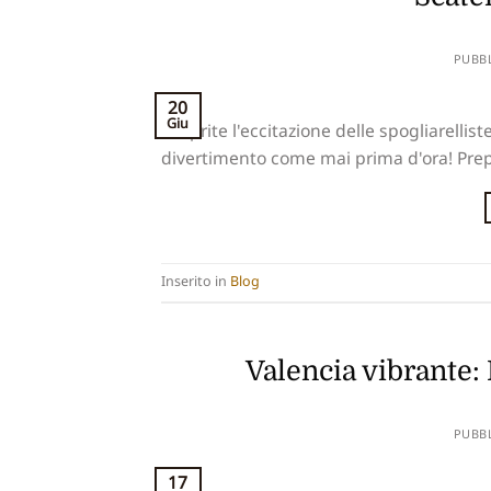
PUBB
20
Giu
Scoprite l'eccitazione delle spogliarellist
divertimento come mai prima d'ora! Prep
Inserito in
Blog
Valencia vibrante:
PUBB
17