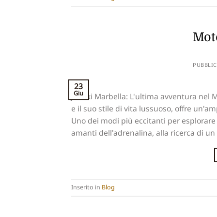
Mot
PUBBLIC
23
Giu
Jet Ski Marbella: L'ultima avventura nel
e il suo stile di vita lussuoso, offre un'a
Uno dei modi più eccitanti per esplorare 
amanti dell'adrenalina, alla ricerca di un [
Inserito in
Blog