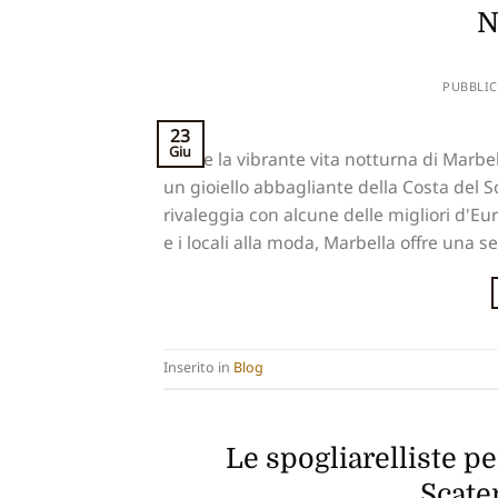
N
PUBBLIC
23
Giu
Vivere la vibrante vita notturna di Marbe
un gioiello abbagliante della Costa del S
rivaleggia con alcune delle migliori d'Eu
e i locali alla moda, Marbella offre una se
Inserito in
Blog
Le spogliarelliste pe
Scate