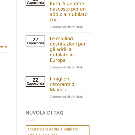
Hotels:
Ibiza: 5 gemme
Capocorda
5
nascoste per un
Chic
addio al nubilato
Stays
chic
for
su
Commenti disabilitati
Group
Ibiza
Parties
Boutique
Le migliori
22
Hotels:
destinazioni per
Capocorda
nto
5
gli addii al
Hidden
nubilato in
Gems
Europa
for
su
Commenti disabilitati
a
Best
Chic
Hen
I migliori
Hen
22
Do
Do
ristoranti di
Capocorda
Destinations
Maiorca
Europe
su
Commenti disabilitati
Best
Restaurants
Mallorca
NUVOLA DI TAG
amsterdam addio al celibato