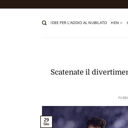
Salta
ai
contenuti
IDEE PER L'ADDIO AL NUBILATO
HEN
Scatenate il divertimen
PUBB
29
Giu