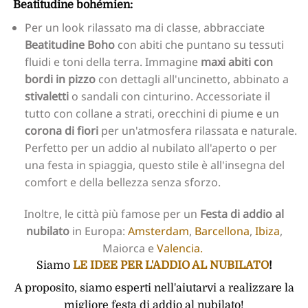
Beatitudine bohémien:
Per un look rilassato ma di classe, abbracciate
Beatitudine Boho
con abiti che puntano su tessuti
fluidi e toni della terra. Immagine
maxi abiti con
bordi in pizzo
con dettagli all'uncinetto, abbinato a
stivaletti
o sandali con cinturino. Accessoriate il
tutto con collane a strati, orecchini di piume e un
corona di fiori
per un'atmosfera rilassata e naturale.
Perfetto per un addio al nubilato all'aperto o per
una festa in spiaggia, questo stile è all'insegna del
comfort e della bellezza senza sforzo.
Inoltre, le città più famose per un
Festa di addio al
nubilato
in Europa:
Amsterdam
,
Barcellona
,
Ibiza
,
Maiorca e
Valencia.
Siamo
LE IDEE PER L'ADDIO AL NUBILATO
!
A proposito, siamo esperti nell'aiutarvi a realizzare la
migliore festa di addio al nubilato!