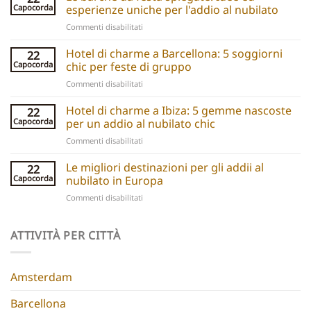
Capocorda
esperienze uniche per l'addio al nubilato
su
Commenti disabilitati
Party
boats
Hotel di charme a Barcellona: 5 soggiorni
22
explained:
Capocorda
chic per feste di gruppo
Unique
su
Commenti disabilitati
hen
Barcelona
do
Boutique
Hotel di charme a Ibiza: 5 gemme nascoste
ideas
22
Hotels:
and
Capocorda
per un addio al nubilato chic
5
experiences
su
Commenti disabilitati
Chic
Ibiza
Stays
Boutique
Le migliori destinazioni per gli addii al
for
22
Hotels:
Group
Capocorda
nubilato in Europa
5
Parties
su
Commenti disabilitati
Hidden
Best
Gems
Hen
for
Do
ATTIVITÀ PER CITTÀ
a
Destinations
Chic
Europe
Hen
Do
Amsterdam
Barcellona