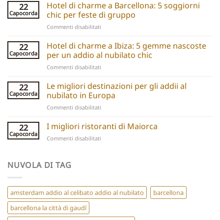
boats
Hotel di charme a Barcellona: 5 soggiorni
22
explained:
Capocorda
chic per feste di gruppo
Unique
su
Commenti disabilitati
hen
Barcelona
do
Boutique
Hotel di charme a Ibiza: 5 gemme nascoste
ideas
22
Hotels:
and
Capocorda
per un addio al nubilato chic
5
experiences
su
Commenti disabilitati
Chic
Ibiza
Stays
Boutique
Le migliori destinazioni per gli addii al
for
22
Hotels:
Group
Capocorda
nubilato in Europa
5
Parties
su
Commenti disabilitati
Hidden
Best
Gems
Hen
I migliori ristoranti di Maiorca
for
22
Do
a
Capocorda
su
Commenti disabilitati
Destinations
Chic
Best
Europe
Hen
Restaurants
Do
Mallorca
NUVOLA DI TAG
amsterdam addio al celibato addio al nubilato
barcellona
barcellona la città di gaudí