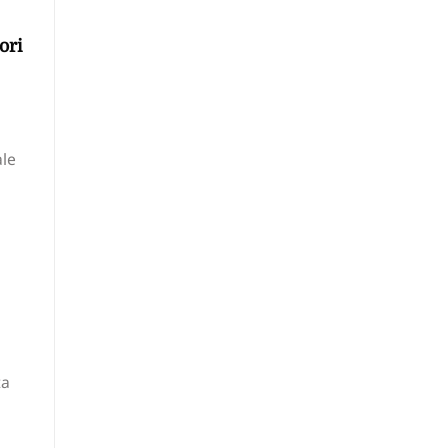
ori
ale
ta