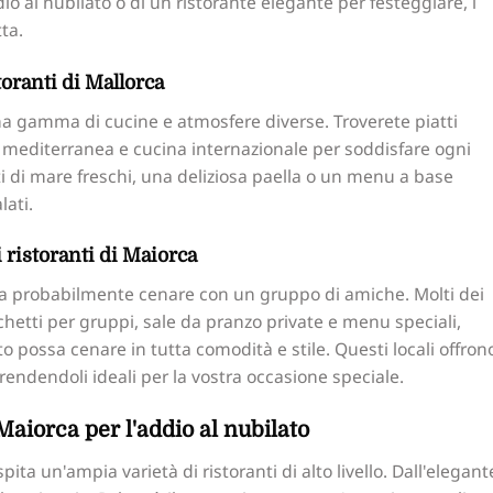
o al nubilato o di un ristorante elegante per festeggiare, i
ta.
toranti di Mallorca
una gamma di cucine e atmosfere diverse. Troverete piatti
one mediterranea e cucina internazionale per soddisfare ogni
ti di mare freschi, una deliziosa paella o un menu a base
lati.
i ristoranti di Maiorca
ica probabilmente cenare con un gruppo di amiche. Molti dei
cchetti per gruppi, sale da pranzo private e menu speciali,
o possa cenare in tutta comodità e stile. Questi locali offrono
rendendoli ideali per la vostra occasione speciale.
 Maiorca per l'addio al nubilato
spita un'ampia varietà di ristoranti di alto livello. Dall'elegant