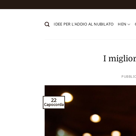
Salta
ai
contenuti
IDEE PER L'ADDIO AL NUBILATO
HEN
I miglio
PUBBLI
22
Capocorda