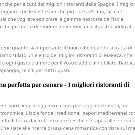
nche per alcuni dei migliori ristoranti della Spagna. I miglior
esteggiare con le vostre amiche più care a Palma, sia che
 sia che vogliate esplorare le gemme nascoste dell'isola,
 che promette di rendere indimenticabile il vostro addio al
bene quanto sia importante il buon cibo quando si tratta di
iamo stilato un elenco dei migliori ristoranti di Maiorca, che
 ogni gusto e umore per il vostro addio al nubilato. Dai loca
spiaggia, ce n'è per tutti i gusti.
e perfetta per cenare - I migliori ristoranti di
r il suo clima soleggiato e i suoi paesaggi mozzafiato, ma
ronomica. L'isola fonde i tradizionali sapori mediterranei co
do di tutto, dai frutti di mare freschi e le tapas alle innovat
 Che siate alla ricerca di una cena romantica con vista sul ma