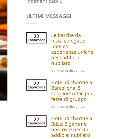
indimenticabili.
ULTIMI MESSAGGI
Le barche da
22
festa spiegate:
Capocorda
Idee ed
esperienze uniche
per l'addio al
nubilato
su
Commenti disabilitati
Party
boats
Hotel di charme a
22
explained:
Barcellona: 5
Capocorda
Unique
soggiorni chic per
hen
feste di gruppo
do
su
Commenti disabilitati
ideas
Barcelona
and
Boutique
Hotel di charme a
experiences
22
Hotels:
Ibiza: 5 gemme
Capocorda
5
nascoste per un
Chic
addio al nubilato
e
Stays