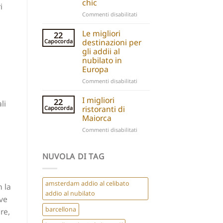
chic
i
for
su
Commenti disabilitati
Group
Ibiza
Parties
Boutique
Le migliori
22
Hotels:
destinazioni per
Capocorda
5
gli addii al
Hidden
nubilato in
Gems
Europa
for
su
Commenti disabilitati
a
Best
Chic
Hen
I migliori
Hen
22
li
Do
Do
ristoranti di
Capocorda
Destinations
Maiorca
Europe
su
Commenti disabilitati
Best
Restaurants
Mallorca
NUVOLA DI TAG
amsterdam addio al celibato
n la
addio al nubilato
ive
barcellona
re,