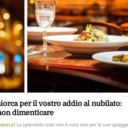
aiorca per il vostro addio al nubilato:
non dimenticare
Maiorca?
La splendida isola non è nota solo per le sue spiagg