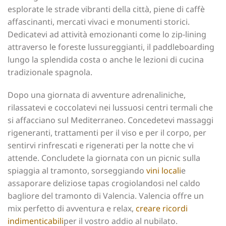
esplorate le strade vibranti della città, piene di caffè
affascinanti, mercati vivaci e monumenti storici.
Dedicatevi ad attività emozionanti come lo zip-lining
attraverso le foreste lussureggianti, il paddleboarding
lungo la splendida costa o anche le lezioni di cucina
tradizionale spagnola.
Dopo ‍una giornata di avventure adrenaliniche,
rilassatevi e coccolatevi ‍nei lussuosi centri termali che
si affacciano sul ‍Mediterraneo. Concedetevi massaggi
rigeneranti, trattamenti per il viso e per il corpo, per
sentirvi rinfrescati e rigenerati per la notte che vi
attende. Concludete la giornata con un picnic sulla
spiaggia al tramonto, sorseggiando
vini locali
e
assaporare deliziose tapas crogiolandosi nel‍ caldo
bagliore‍ del tramonto di Valencia. Valencia offre un
mix perfetto di avventura e relax,
creare ricordi
indimenticabili
per il vostro addio al nubilato.