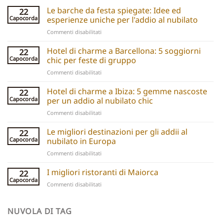
Le barche da festa spiegate: Idee ed
22
Capocorda
esperienze uniche per l'addio al nubilato
su
Commenti disabilitati
Party
boats
Hotel di charme a Barcellona: 5 soggiorni
22
explained:
Capocorda
chic per feste di gruppo
Unique
su
Commenti disabilitati
hen
Barcelona
do
Boutique
Hotel di charme a Ibiza: 5 gemme nascoste
ideas
22
Hotels:
and
Capocorda
per un addio al nubilato chic
5
experiences
su
Commenti disabilitati
Chic
Ibiza
Stays
Boutique
Le migliori destinazioni per gli addii al
for
22
Hotels:
Group
Capocorda
nubilato in Europa
5
Parties
su
Commenti disabilitati
Hidden
Best
Gems
Hen
I migliori ristoranti di Maiorca
for
22
Do
a
Capocorda
su
Commenti disabilitati
Destinations
Chic
Best
Europe
Hen
Restaurants
Do
Mallorca
NUVOLA DI TAG