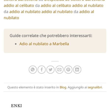
addio al celibato
da
addio al celibato
addio al nubilato
da
addio al nubilato
addio al nubilato
da
addio al
nubilato
Guide correlate che potrebbero interessarti:
Adio al nubilato a Marbella
Questo elemento è stato inserito in
Blog
. Aggiungilo ai
segnalibri
.
ENKI