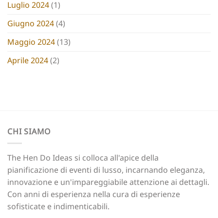
Luglio 2024
(1)
Giugno 2024
(4)
Maggio 2024
(13)
Aprile 2024
(2)
CHI SIAMO
The Hen Do Ideas si colloca all'apice della
pianificazione di eventi di lusso, incarnando eleganza,
innovazione e un'impareggiabile attenzione ai dettagli.
Con anni di esperienza nella cura di esperienze
sofisticate e indimenticabili.