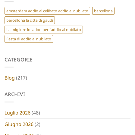
amsterdam addio al celibato addio al nubilato
barcellona
barcellona la città di gaudí
La migliore location per l'addio al nubilato
Festa di addio al nubilato
CATEGORIE
Blog
(217)
ARCHIVI
Luglio 2026
(48)
Giugno 2026
(2)