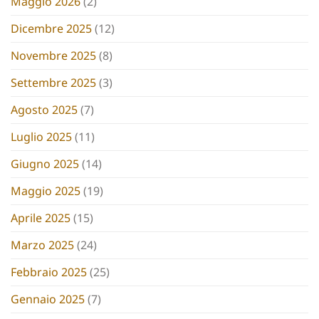
Maggio 2026
(2)
Dicembre 2025
(12)
Novembre 2025
(8)
Settembre 2025
(3)
Agosto 2025
(7)
Luglio 2025
(11)
Giugno 2025
(14)
Maggio 2025
(19)
Aprile 2025
(15)
Marzo 2025
(24)
Febbraio 2025
(25)
Gennaio 2025
(7)