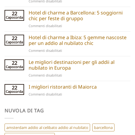
su
Commenti disabilitati
Party
boats
Hotel di charme a Barcellona: 5 soggiorni
22
explained:
Capocorda
chic per feste di gruppo
Unique
su
Commenti disabilitati
hen
Barcelona
do
Boutique
Hotel di charme a Ibiza: 5 gemme nascoste
ideas
22
Hotels:
and
Capocorda
per un addio al nubilato chic
5
experiences
su
Commenti disabilitati
Chic
Ibiza
Stays
Boutique
Le migliori destinazioni per gli addii al
for
22
Hotels:
Group
Capocorda
nubilato in Europa
5
Parties
su
Commenti disabilitati
Hidden
Best
Gems
Hen
I migliori ristoranti di Maiorca
for
22
Do
a
Capocorda
su
Commenti disabilitati
Destinations
Chic
Best
Europe
Hen
Restaurants
Do
Mallorca
NUVOLA DI TAG
amsterdam addio al celibato addio al nubilato
barcellona