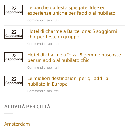
Le barche da festa spiegate: Idee ed
22
Capocorda
esperienze uniche per l'addio al nubilato
su
Commenti disabilitati
Party
boats
Hotel di charme a Barcellona: 5 soggiorni
22
explained:
Capocorda
chic per feste di gruppo
Unique
su
Commenti disabilitati
hen
Barcelona
do
Boutique
Hotel di charme a Ibiza: 5 gemme nascoste
ideas
22
Hotels:
and
Capocorda
per un addio al nubilato chic
5
experiences
su
Commenti disabilitati
Chic
Ibiza
Stays
Boutique
Le migliori destinazioni per gli addii al
for
22
Hotels:
Group
Capocorda
nubilato in Europa
5
Parties
su
Commenti disabilitati
Hidden
Best
Gems
Hen
for
Do
ATTIVITÀ PER CITTÀ
a
Destinations
Chic
Europe
Hen
Do
Amsterdam